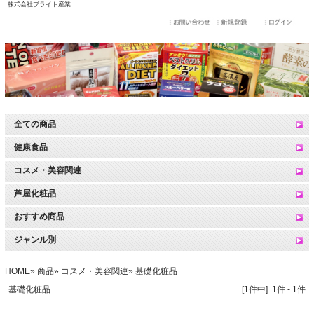
株式会社ブライト産業
全ての商品
健康食品
コスメ・美容関連
芦屋化粧品
おすすめ商品
ジャンル別
HOME
»
商品
»
コスメ・美容関連
» 基礎化粧品
基礎化粧品
[1件中] 1件 - 1件