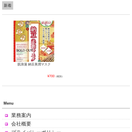
新着
肌浪漫 納豆美潤マスク
¥700
（税別）
Menu
業務案内
会社概要